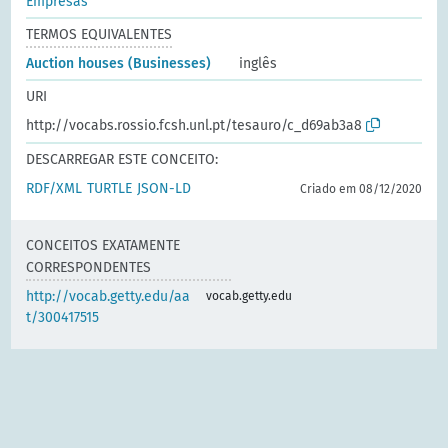
Empresas
TERMOS EQUIVALENTES
Auction houses (Businesses)
inglês
URI
http://vocabs.rossio.fcsh.unl.pt/tesauro/c_d69ab3a8
DESCARREGAR ESTE CONCEITO:
RDF/XML
TURTLE
JSON-LD
Criado em 08/12/2020
CONCEITOS EXATAMENTE
CORRESPONDENTES
http://vocab.getty.edu/aa
vocab.getty.edu
t/300417515