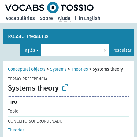
principal
Vocabulários
Sobre
Ajuda
|
in English
ROSSIO Thesaurus
×
inglês
Pesquisar
Conceptual objects
>
Systems
>
Theories
>
Systems theory
TERMO PREFERENCIAL
Systems theory
TIPO
Topic
CONCEITO SUPERORDENADO
Theories