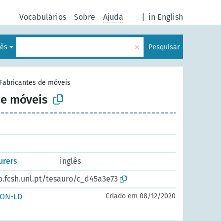
Vocabulários
Sobre
Ajuda
|
in English
×
uês
Pesquisar
Fabricantes de móveis
de móveis
urers
inglês
o.fcsh.unl.pt/tesauro/c_d45a3e73
SON-LD
Criado em 08/12/2020