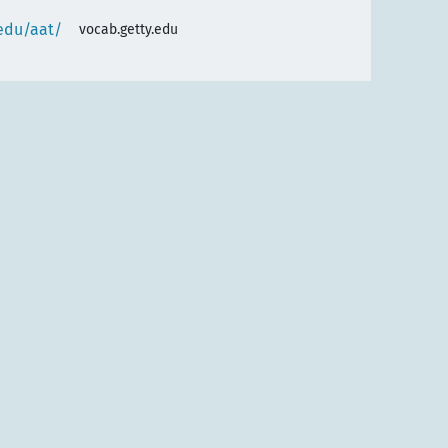
.edu/aat/
vocab.getty.edu