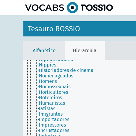
principal
Gurus
Herbalistas
Herdeiras
Herdeiros
Heresiarcas
Tesauro ROSSIO
Hermafroditas
Heroínas
Heróis
Heterossexuais
Alfabético
Hierarquia
Higienistas
Hipnotizadores
Hippies
Historiadores de cinema
Homenageados
Homens
Homossexuais
Horticultores
Hoteleiros
Humanistas
Iatistas
Imigrantes
Importadores
Impressores
Incrustadores
Industriais