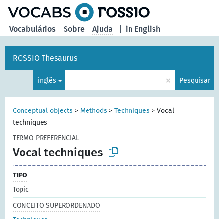
principal
Vocabulários
Sobre
Ajuda
|
in English
ROSSIO Thesaurus
×
inglês
Pesquisar
Conceptual objects
>
Methods
>
Techniques
>
Vocal
techniques
TERMO PREFERENCIAL
Vocal techniques
TIPO
Topic
CONCEITO SUPERORDENADO