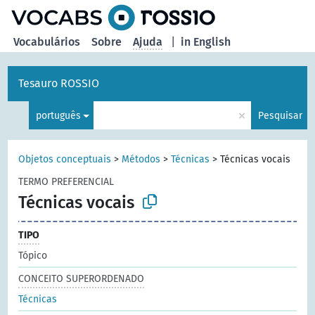
principal
Vocabulários
Sobre
Ajuda
|
in English
Tesauro ROSSIO
×
português
Pesquisar
Objetos conceptuais
>
Métodos
>
Técnicas
>
Técnicas vocais
TERMO PREFERENCIAL
Técnicas vocais
TIPO
Tópico
CONCEITO SUPERORDENADO
Técnicas