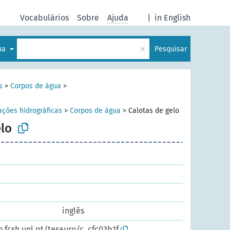
Vocabulários
Sobre
Ajuda
|
in English
×
gua
Pesquisar
s
>
Corpos de água
>
ções hidrográficas
>
Corpos de água
>
Calotas de gelo
elo
inglês
o.fcsh.unl.pt/tesauro/c_cfc03b1f