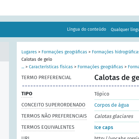
Língua do conteúdo
Qualquer lín
Lugares
>
Formações geográficas
>
Formações hidrográfica
Calotas de gelo
...
>
Características físicas
>
Formações geográficas
>
Forma
Calotas de g
TERMO PREFERENCIAL
TIPO
Tópico
CONCEITO SUPERORDENADO
Corpos de água
TERMOS NÃO PREFERENCIAIS
Calotas glaciares
TERMOS EQUIVALENTES
Ice caps
URI
http://vocabs.rossi