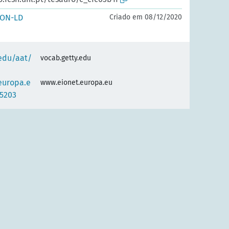
SON-LD
Criado em 08/12/2020
.edu/aat/
vocab.getty.edu
europa.e
www.eionet.europa.eu
5203