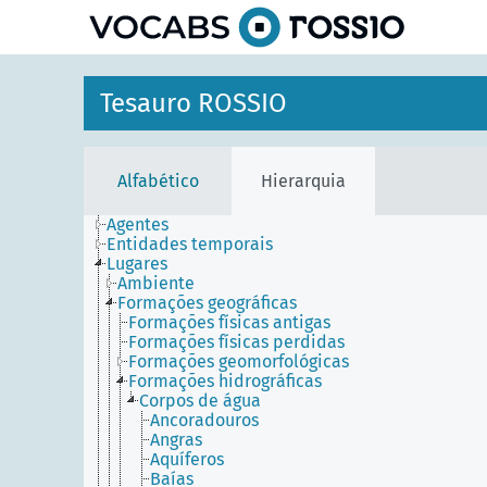
principal
Tesauro ROSSIO
Alfabético
Hierarquia
Agentes
Entidades temporais
Lugares
Ambiente
Formações geográficas
Formações físicas antigas
Formações físicas perdidas
Formações geomorfológicas
Formações hidrográficas
Corpos de água
Ancoradouros
Angras
Aquíferos
Baías