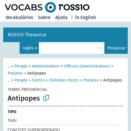
principal
Vocabulários
Sobre
Ajuda
|
in English
ROSSIO Thesaurus
×
inglês
Pesquisar
...
>
People
>
Administrators
>
Officers (Administrators)
>
Prelates
>
Antipopes
...
>
People
>
Clerics
>
Christian clerics
>
Prelates
>
Antipopes
TERMO PREFERENCIAL
Antipopes
TIPO
Topic
CONCEITO SUPERORDENADO