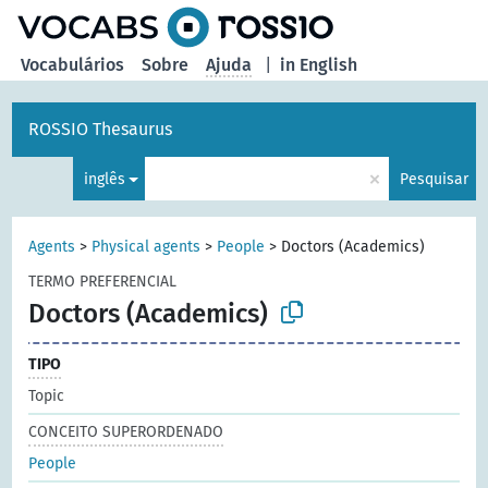
principal
Vocabulários
Sobre
Ajuda
|
in English
ROSSIO Thesaurus
×
inglês
Pesquisar
Agents
>
Physical agents
>
People
>
Doctors (Academics)
TERMO PREFERENCIAL
Doctors (Academics)
TIPO
Topic
CONCEITO SUPERORDENADO
People