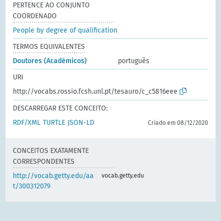
PERTENCE AO CONJUNTO
COORDENADO
People by degree of qualification
TERMOS EQUIVALENTES
Doutores (Académicos)
português
URI
http://vocabs.rossio.fcsh.unl.pt/tesauro/c_c5816eee
DESCARREGAR ESTE CONCEITO:
RDF/XML
TURTLE
JSON-LD
Criado em 08/12/2020
CONCEITOS EXATAMENTE
CORRESPONDENTES
http://vocab.getty.edu/aa
vocab.getty.edu
t/300312079