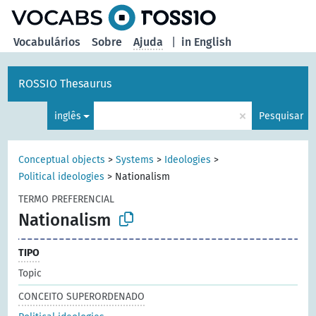
principal
Vocabulários
Sobre
Ajuda
|
in English
ROSSIO Thesaurus
×
inglês
Pesquisar
Conceptual objects
>
Systems
>
Ideologies
>
Political ideologies
>
Nationalism
TERMO PREFERENCIAL
Nationalism
TIPO
Topic
CONCEITO SUPERORDENADO