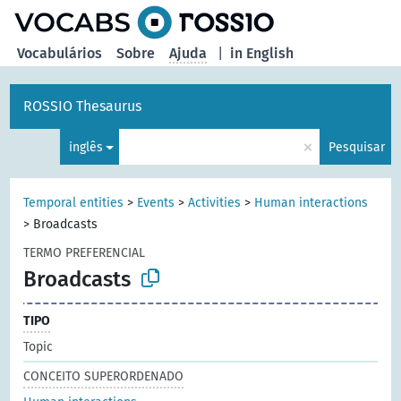
principal
Vocabulários
Sobre
Ajuda
|
in English
ROSSIO Thesaurus
×
inglês
Pesquisar
Temporal entities
>
Events
>
Activities
>
Human interactions
>
Broadcasts
TERMO PREFERENCIAL
Broadcasts
TIPO
Topic
CONCEITO SUPERORDENADO