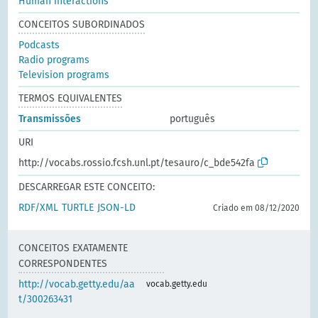
Human interactions
CONCEITOS SUBORDINADOS
Podcasts
Radio programs
Television programs
TERMOS EQUIVALENTES
Transmissões
português
URI
http://vocabs.rossio.fcsh.unl.pt/tesauro/c_bde542fa
DESCARREGAR ESTE CONCEITO:
RDF/XML
TURTLE
JSON-LD
Criado em 08/12/2020
CONCEITOS EXATAMENTE
CORRESPONDENTES
http://vocab.getty.edu/aa
vocab.getty.edu
t/300263431