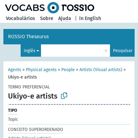
principal
Vocabulários
Sobre
Ajuda
|
in English
ROSSIO Thesaurus
×
inglês
Pesquisar
Agents
>
Physical agents
>
People
>
Artists (Visual artists)
>
Ukiyo-e artists
TERMO PREFERENCIAL
Ukiyo-e artists
TIPO
Topic
CONCEITO SUPERORDENADO