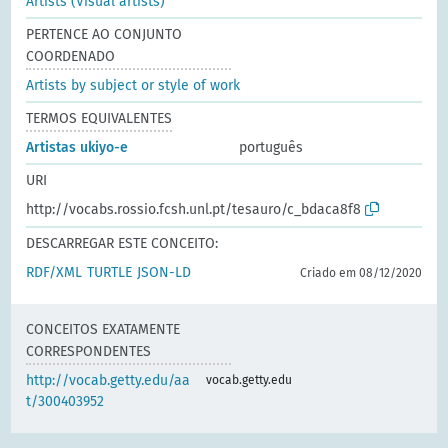
Artists (Visual artists)
PERTENCE AO CONJUNTO
COORDENADO
Artists by subject or style of work
TERMOS EQUIVALENTES
Artistas ukiyo-e
português
URI
http://vocabs.rossio.fcsh.unl.pt/tesauro/c_bdaca8f8
DESCARREGAR ESTE CONCEITO:
RDF/XML
TURTLE
JSON-LD
Criado em 08/12/2020
CONCEITOS EXATAMENTE
CORRESPONDENTES
http://vocab.getty.edu/aa
vocab.getty.edu
t/300403952