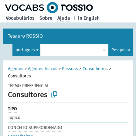
principal
Vocabulários
Sobre
Ajuda
|
in English
Tesauro ROSSIO
×
português
Pesquisar
Agentes
>
Agentes físicos
>
Pessoas
>
Conselheiros
>
Consultores
TERMO PREFERENCIAL
Consultores
TIPO
Tópico
CONCEITO SUPERORDENADO