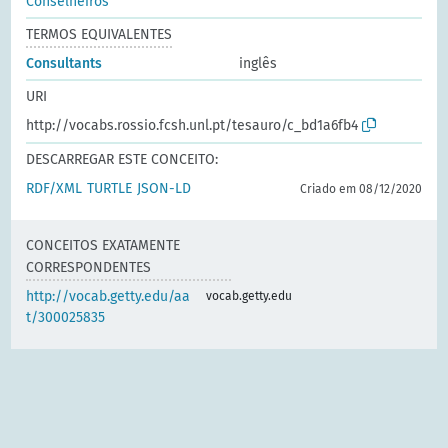
Conselheiros
TERMOS EQUIVALENTES
Consultants
inglês
URI
http://vocabs.rossio.fcsh.unl.pt/tesauro/c_bd1a6fb4
DESCARREGAR ESTE CONCEITO:
RDF/XML
TURTLE
JSON-LD
Criado em 08/12/2020
CONCEITOS EXATAMENTE
CORRESPONDENTES
http://vocab.getty.edu/aa
vocab.getty.edu
t/300025835