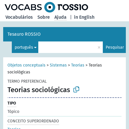
principal
Vocabulários
Sobre
Ajuda
|
in English
Tesauro ROSSIO
×
português
Pesquisar
Objetos conceptuais
>
Sistemas
>
Teorias
>
Teorias
sociológicas
TERMO PREFERENCIAL
Teorias sociológicas
TIPO
Tópico
CONCEITO SUPERORDENADO