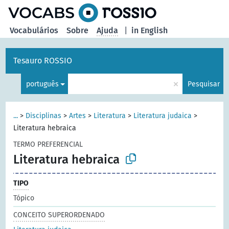
principal
Vocabulários
Sobre
Ajuda
|
in English
Tesauro ROSSIO
×
português
Pesquisar
...
>
Disciplinas
>
Artes
>
Literatura
>
Literatura judaica
>
Literatura hebraica
TERMO PREFERENCIAL
Literatura hebraica
TIPO
Tópico
CONCEITO SUPERORDENADO