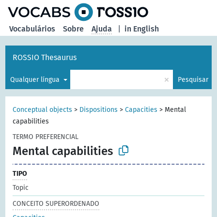
principal
Vocabulários
Sobre
Ajuda
|
in English
ROSSIO Thesaurus
×
Qualquer língua
Pesquisar
Conceptual objects
>
Dispositions
>
Capacities
>
Mental
capabilities
TERMO PREFERENCIAL
Mental capabilities
TIPO
Topic
CONCEITO SUPERORDENADO