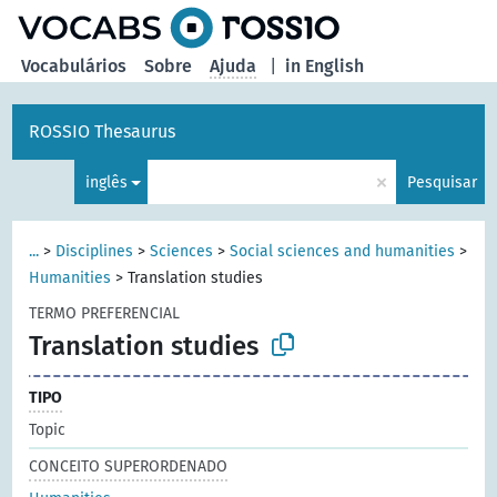
principal
Vocabulários
Sobre
Ajuda
|
in English
ROSSIO Thesaurus
×
inglês
Pesquisar
...
>
Disciplines
>
Sciences
>
Social sciences and humanities
>
Humanities
>
Translation studies
TERMO PREFERENCIAL
Translation studies
TIPO
Topic
CONCEITO SUPERORDENADO