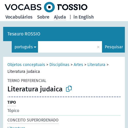
principal
Vocabulários
Sobre
Ajuda
|
in English
Tesauro ROSSIO
×
português
Pesquisar
Objetos conceptuais
>
Disciplinas
>
Artes
>
Literatura
>
Literatura judaica
TERMO PREFERENCIAL
Literatura judaica
TIPO
Tópico
CONCEITO SUPERORDENADO