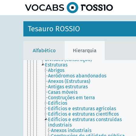
principal
Agentes
Entidades temporais
Lugares
Tesauro ROSSIO
Ambiente
Ambiente construído
Construções
Conjuntos arquitetónicos
Alfabético
Hierarquia
Construções individuais
Divisões (Construção)
Estruturas
Abrigos
Aeródromos abandonados
Anexos (Estruturas)
Antigas estruturas
Casas móveis
Construções em terra
Edifícios
Edifícios e estruturas agrícolas
Edifícios e estruturas científicos
Edifícios e estruturas construídas
industriais
Anexos industriais
Construções de utilidade pública