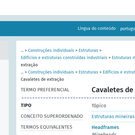
Língua do conteúdo
portug
...
>
Construções individuais
>
Estruturas
>
Edifícios e estruturas construídas industriais
>
Estruturas 
extração
...
>
Construções individuais
>
Estruturas
>
Edifícios e estru
Cavaletes de extração
Cavaletes de
TERMO PREFERENCIAL
TIPO
Tópico
CONCEITO SUPERORDENADO
Estruturas mineiras
TERMOS EQUIVALENTES
Headframes
Mineheads