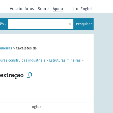
Vocabulários
Sobre
Ajuda
|
in English
×
uês
Pesquisar
mineiras
>
Cavaletes de
turas construídas industriais
>
Estruturas mineiras
>
 extração
inglês