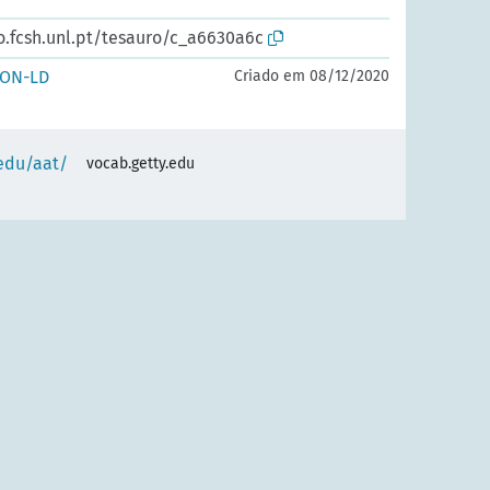
o.fcsh.unl.pt/tesauro/c_a6630a6c
SON-LD
Criado em 08/12/2020
.edu/aat/
vocab.getty.edu