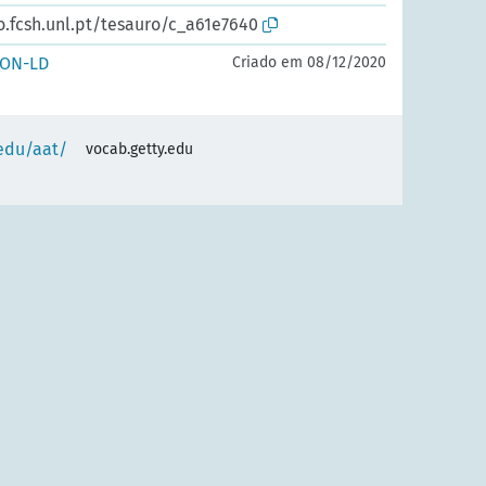
o.fcsh.unl.pt/tesauro/c_a61e7640
SON-LD
Criado em 08/12/2020
.edu/aat/
vocab.getty.edu