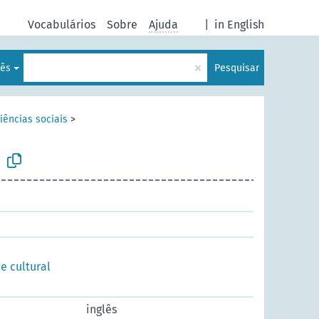
Vocabulários
Sobre
Ajuda
|
in English
×
uês
Pesquisar
iências sociais
>
e cultural
inglês