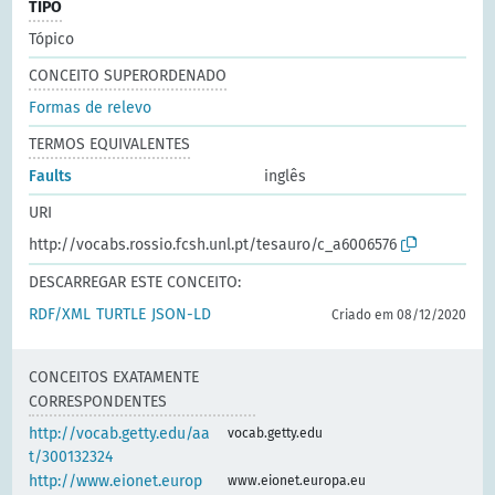
TIPO
Tópico
CONCEITO SUPERORDENADO
Formas de relevo
TERMOS EQUIVALENTES
Faults
inglês
URI
http://vocabs.rossio.fcsh.unl.pt/tesauro/c_a6006576
DESCARREGAR ESTE CONCEITO:
RDF/XML
TURTLE
JSON-LD
Criado em 08/12/2020
CONCEITOS EXATAMENTE
CORRESPONDENTES
http://vocab.getty.edu/aa
vocab.getty.edu
t/300132324
http://www.eionet.europ
www.eionet.europa.eu