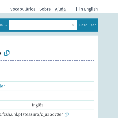
Vocabulários
Sobre
Ajuda
|
in English
×
gua
Pesquisar
e
lar
inglês
o.fcsh.unl.pt/tesauro/c_a3bd70e4