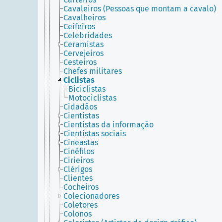
Cavaleiros (Pessoas que montam a cavalo)
Cavalheiros
Ceifeiros
Celebridades
Ceramistas
Cervejeiros
Cesteiros
Chefes militares
Ciclistas
Biciclistas
Motociclistas
Cidadãos
Cientistas
Cientistas da informação
Cientistas sociais
Cineastas
Cinéfilos
Cirieiros
Clérigos
Clientes
Cocheiros
Colecionadores
Coletores
Colonos