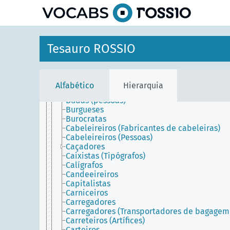
principal
Barbeiros
Barmen
Barqueiros
Beatos (Pessoas)
Bibliógrafos
Tesauro ROSSIO
Bodhisattvas
Bombeiros
Boticários (Pessoas)
Bruxas
Alfabético
Hierarquia
Bruxos
Budas (pessoas)
Burgueses
Burocratas
Cabeleireiros (Fabricantes de cabeleiras)
Cabeleireiros (Pessoas)
Caçadores
Caixistas (Tipógrafos)
Calígrafos
Candeeireiros
Capitalistas
Carniceiros
Carregadores
Carregadores (Transportadores de bagagem
Carreteiros (Artífices)
Carteiros