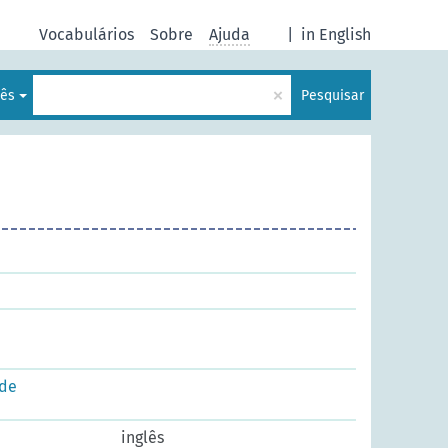
Vocabulários
Sobre
Ajuda
|
in English
×
uês
Pesquisar
ade
inglês