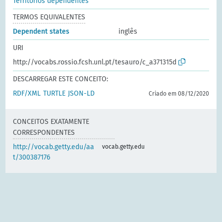
Territórios dependentes
TERMOS EQUIVALENTES
Dependent states
inglês
URI
http://vocabs.rossio.fcsh.unl.pt/tesauro/c_a371315d
DESCARREGAR ESTE CONCEITO:
RDF/XML
TURTLE
JSON-LD
Criado em 08/12/2020
CONCEITOS EXATAMENTE
CORRESPONDENTES
http://vocab.getty.edu/aa
vocab.getty.edu
t/300387176