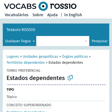
principal
Vocabulários
Sobre
Ajuda
|
in English
Tesauro ROSSIO
×
Qualquer língua
Pesquisar
Lugares
>
Unidades geopolíticas
>
Órgãos políticos
>
Territórios dependentes
>
Estados dependentes
TERMO PREFERENCIAL
Estados dependentes
TIPO
Tópico
CONCEITO SUPERORDENADO