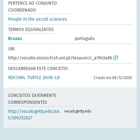
PERTENCE AO CONJUNTO
COORDENADO
People in the occult sciences
TERMOS EQUIVALENTES
Bruxas
português
URI
http://vocabs.rossio.fcsh.unl.pt/tesauro/c_a1943a6b
DESCARREGAR ESTE CONCEITO:
RDF/XML
TURTLE
JSON-LD
Criado em 08/12/2020
CONCEITOS EXATAMENTE
CORRESPONDENTES
http://vocab.getty.edu/aa
vocab.getty.edu
t/300252827