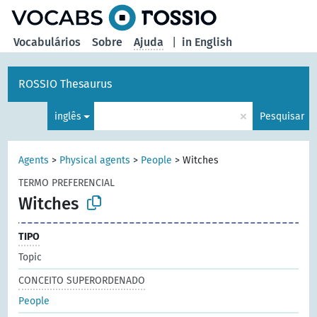
principal
Vocabulários
Sobre
Ajuda
|
in English
ROSSIO Thesaurus
×
inglês
Pesquisar
Agents
>
Physical agents
>
People
>
Witches
TERMO PREFERENCIAL
Witches
TIPO
Topic
CONCEITO SUPERORDENADO
People