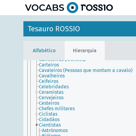
principal
Cabeleireiros (Fabricantes de cabeleiras)
Cabeleireiros (Pessoas)
Caçadores
Caixistas (Tipógrafos)
Calígrafos
Tesauro ROSSIO
Candeeireiros
Capitalistas
Carniceiros
Carregadores
Alfabético
Hierarquia
Carregadores (Transportadores de bagagem
Carreteiros (Artífices)
Carteiros
Cavaleiros (Pessoas que montam a cavalo)
Cavalheiros
Ceifeiros
Celebridades
Ceramistas
Cervejeiros
Cesteiros
Chefes militares
Ciclistas
Cidadãos
Cientistas
Astrónomos
Biólogos