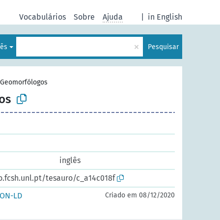
Vocabulários
Sobre
Ajuda
|
in English
×
uês
Pesquisar
Geomorfólogos
os
inglês
o.fcsh.unl.pt/tesauro/c_a14c018f
SON-LD
Criado em 08/12/2020