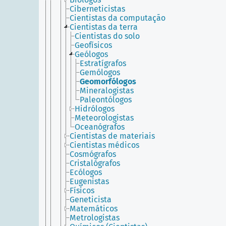
Ciberneticistas
Cientistas da computação
Cientistas da terra
Cientistas do solo
Geofísicos
Geólogos
Estratígrafos
Gemólogos
Geomorfólogos
Mineralogistas
Paleontólogos
Hidrólogos
Meteorologistas
Oceanógrafos
Cientistas de materiais
Cientistas médicos
Cosmógrafos
Cristalógrafos
Ecólogos
Eugenistas
Físicos
Geneticista
Matemáticos
Metrologistas