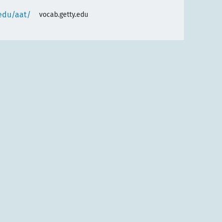
.edu/aat/
vocab.getty.edu