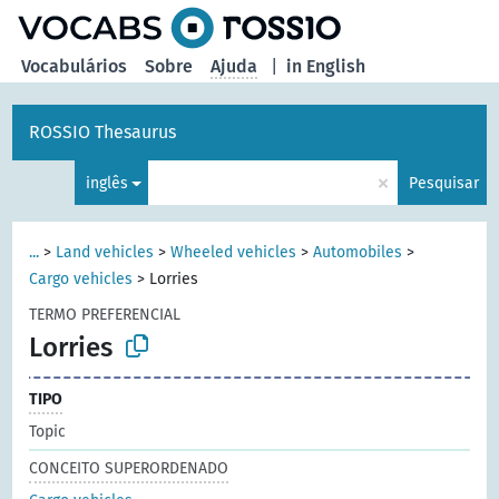
principal
Vocabulários
Sobre
Ajuda
|
in English
ROSSIO Thesaurus
×
inglês
Pesquisar
...
>
Land vehicles
>
Wheeled vehicles
>
Automobiles
>
Cargo vehicles
>
Lorries
TERMO PREFERENCIAL
Lorries
TIPO
Topic
CONCEITO SUPERORDENADO