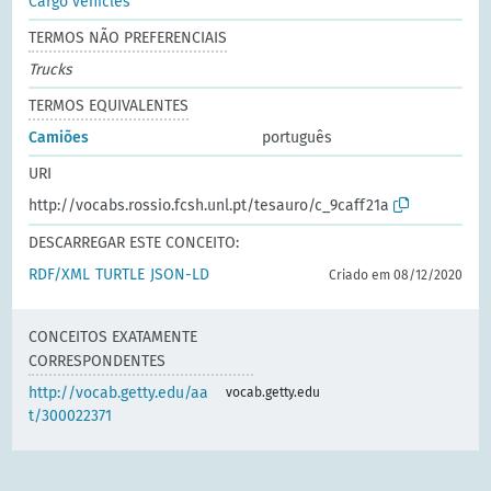
Cargo vehicles
TERMOS NÃO PREFERENCIAIS
Trucks
TERMOS EQUIVALENTES
Camiões
português
URI
http://vocabs.rossio.fcsh.unl.pt/tesauro/c_9caff21a
DESCARREGAR ESTE CONCEITO:
RDF/XML
TURTLE
JSON-LD
Criado em 08/12/2020
CONCEITOS EXATAMENTE
CORRESPONDENTES
http://vocab.getty.edu/aa
vocab.getty.edu
t/300022371