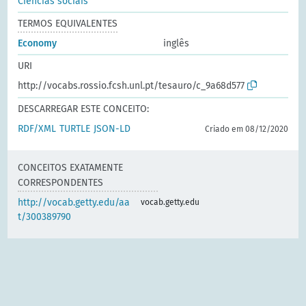
Ciências sociais
TERMOS EQUIVALENTES
Economy
inglês
URI
http://vocabs.rossio.fcsh.unl.pt/tesauro/c_9a68d577
DESCARREGAR ESTE CONCEITO:
RDF/XML
TURTLE
JSON-LD
Criado em 08/12/2020
CONCEITOS EXATAMENTE
CORRESPONDENTES
http://vocab.getty.edu/aa
vocab.getty.edu
t/300389790