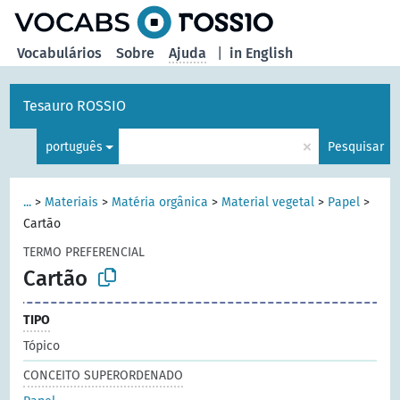
principal
Vocabulários
Sobre
Ajuda
|
in English
Tesauro ROSSIO
×
português
Pesquisar
...
>
Materiais
>
Matéria orgânica
>
Material vegetal
>
Papel
>
Cartão
TERMO PREFERENCIAL
Cartão
TIPO
Tópico
CONCEITO SUPERORDENADO