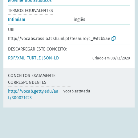
Movimentos artísticos
TERMOS EQUIVALENTES
Intimism
inglês
URI
http://vocabs.rossio.fcsh.unl.pt/tesauro/c_94fcb5ae
DESCARREGAR ESTE CONCEITO:
RDF/XML
TURTLE
JSON-LD
Criado em 08/12/2020
CONCEITOS EXATAMENTE
CORRESPONDENTES
http://vocab.getty.edu/aa
vocab.getty.edu
t/300021423