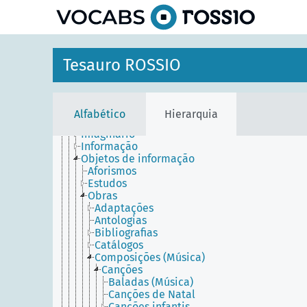
principal
Agentes
Entidades temporais
Lugares
Objetos conceptuais
Conceitos
Tesauro ROSSIO
Disciplinas
Disposições
Métodos
Objetos proposicionais
Alfabético
Hierarquia
Imagens mentais
Imaginário
Informação
Objetos de informação
Aforismos
Estudos
Obras
Adaptações
Antologias
Bibliografias
Catálogos
Composições (Música)
Canções
Baladas (Música)
Canções de Natal
Canções infantis