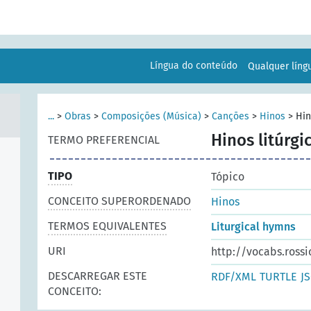
Língua do conteúdo
Qualquer lín
...
>
Obras
>
Composições (Música)
>
Canções
>
Hinos
>
Hin
Hinos litúrgi
TERMO PREFERENCIAL
TIPO
Tópico
CONCEITO SUPERORDENADO
Hinos
TERMOS EQUIVALENTES
Liturgical hymns
URI
http://vocabs.rossi
DESCARREGAR ESTE
RDF/XML
TURTLE
J
CONCEITO: