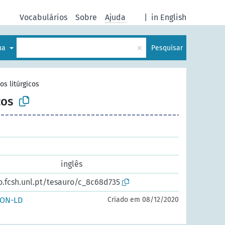
Vocabulários
Sobre
Ajuda
|
in English
×
gua
Pesquisar
os litúrgicos
cos
inglês
o.fcsh.unl.pt/tesauro/c_8c68d735
SON-LD
Criado em 08/12/2020