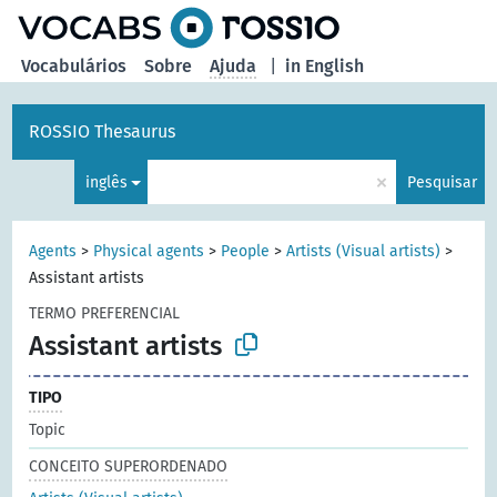
principal
Vocabulários
Sobre
Ajuda
|
in English
ROSSIO Thesaurus
×
inglês
Pesquisar
Agents
>
Physical agents
>
People
>
Artists (Visual artists)
>
Assistant artists
TERMO PREFERENCIAL
Assistant artists
TIPO
Topic
CONCEITO SUPERORDENADO