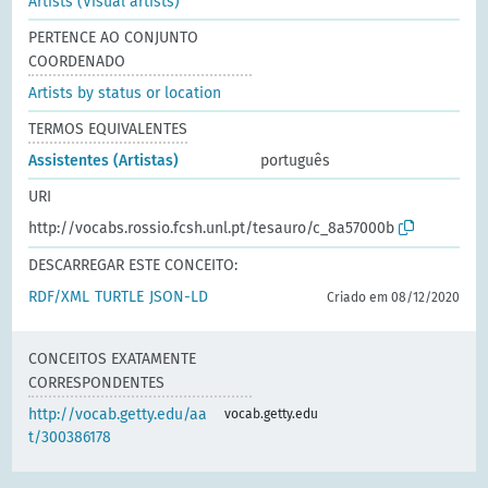
Artists (Visual artists)
PERTENCE AO CONJUNTO
COORDENADO
Artists by status or location
TERMOS EQUIVALENTES
Assistentes (Artistas)
português
URI
http://vocabs.rossio.fcsh.unl.pt/tesauro/c_8a57000b
DESCARREGAR ESTE CONCEITO:
RDF/XML
TURTLE
JSON-LD
Criado em 08/12/2020
CONCEITOS EXATAMENTE
CORRESPONDENTES
http://vocab.getty.edu/aa
vocab.getty.edu
t/300386178