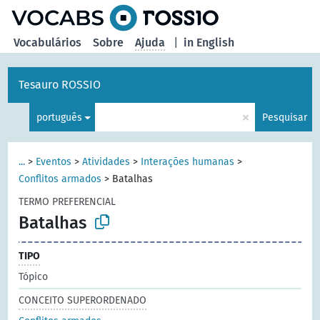
principal
Vocabulários
Sobre
Ajuda
|
in English
Tesauro ROSSIO
×
português
Pesquisar
...
>
Eventos
>
Atividades
>
Interações humanas
>
Conflitos armados
>
Batalhas
TERMO PREFERENCIAL
Batalhas
TIPO
Tópico
CONCEITO SUPERORDENADO