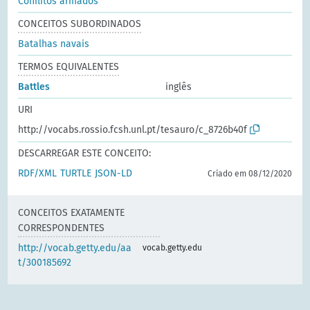
Conflitos armados
CONCEITOS SUBORDINADOS
Batalhas navais
TERMOS EQUIVALENTES
Battles
inglês
URI
http://vocabs.rossio.fcsh.unl.pt/tesauro/c_8726b40f
DESCARREGAR ESTE CONCEITO:
RDF/XML
TURTLE
JSON-LD
Criado em 08/12/2020
CONCEITOS EXATAMENTE
CORRESPONDENTES
http://vocab.getty.edu/aa
vocab.getty.edu
t/300185692