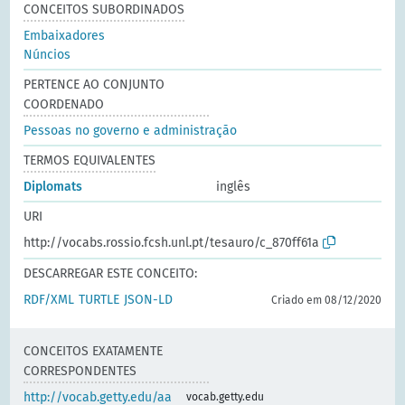
CONCEITOS SUBORDINADOS
Embaixadores
Núncios
PERTENCE AO CONJUNTO
COORDENADO
Pessoas no governo e administração
TERMOS EQUIVALENTES
Diplomats
inglês
URI
http://vocabs.rossio.fcsh.unl.pt/tesauro/c_870ff61a
DESCARREGAR ESTE CONCEITO:
RDF/XML
TURTLE
JSON-LD
Criado em 08/12/2020
CONCEITOS EXATAMENTE
CORRESPONDENTES
http://vocab.getty.edu/aa
vocab.getty.edu