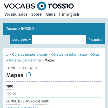
principal
Vocabulários
Sobre
Ajuda
|
in English
Tesauro ROSSIO
×
português
Pesquisar
...
>
Objetos proposicionais
>
Objetos de informação
>
Obras
>
Material cartográfico
>
Mapas
TERMO PREFERENCIAL
Mapas
TIPO
Tópico
CONCEITO SUPERORDENADO