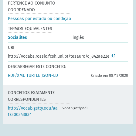
PERTENCE AO CONJUNTO
COORDENADO
Pessoas por estado ou condição
TERMOS EQUIVALENTES
Socialites
inglês
URI
http://vocabs.rossio.fcsh.unl.pt/tesauro/c_842ae22e
DESCARREGAR ESTE CONCEITO:
RDF/XML
TURTLE
JSON-LD
Criado em 08/12/2020
CONCEITOS EXATAMENTE
CORRESPONDENTES
http://vocab.getty.edu/aa
vocab.getty.edu
t/300343834