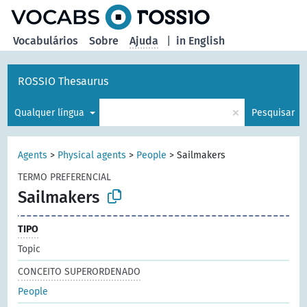
principal
Vocabulários
Sobre
Ajuda
|
in English
ROSSIO Thesaurus
×
Qualquer língua
Pesquisar
Agents
>
Physical agents
>
People
>
Sailmakers
TERMO PREFERENCIAL
Sailmakers
TIPO
Topic
CONCEITO SUPERORDENADO
People