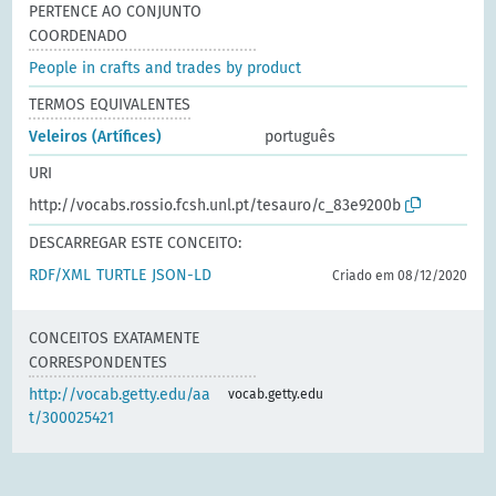
PERTENCE AO CONJUNTO
COORDENADO
People in crafts and trades by product
TERMOS EQUIVALENTES
Veleiros (Artífices)
português
URI
http://vocabs.rossio.fcsh.unl.pt/tesauro/c_83e9200b
DESCARREGAR ESTE CONCEITO:
RDF/XML
TURTLE
JSON-LD
Criado em 08/12/2020
CONCEITOS EXATAMENTE
CORRESPONDENTES
http://vocab.getty.edu/aa
vocab.getty.edu
t/300025421