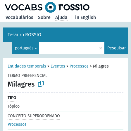
principal
Vocabulários
Sobre
Ajuda
|
in English
Tesauro ROSSIO
×
português
Pesquisar
Entidades temporais
>
Eventos
>
Processos
>
Milagres
TERMO PREFERENCIAL
Milagres
TIPO
Tópico
CONCEITO SUPERORDENADO
Processos