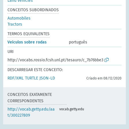
Land vehicles
CONCEITOS SUBORDINADOS
Automobiles
Tractors
TERMOS EQUIVALENTES
Veículos sobre rodas
português
URI
http://vocabs.rossio.fcsh.unl.pt/tesauro/c_7b76bbe3
DESCARREGAR ESTE CONCEITO:
RDF/XML
TURTLE
JSON-LD
Criado em 08/12/2020
CONCEITOS EXATAMENTE
CORRESPONDENTES
http://vocab.getty.edu/aa
vocab.getty.edu
t/300227809