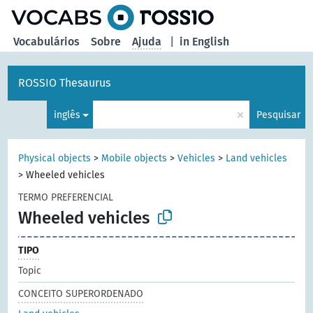
principal
Vocabulários
Sobre
Ajuda
|
in English
ROSSIO Thesaurus
×
inglês
Pesquisar
Physical objects
>
Mobile objects
>
Vehicles
>
Land vehicles
>
Wheeled vehicles
TERMO PREFERENCIAL
Wheeled vehicles
TIPO
Topic
CONCEITO SUPERORDENADO