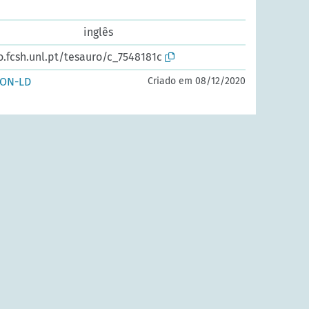
inglês
o.fcsh.unl.pt/tesauro/c_7548181c
SON-LD
Criado em 08/12/2020