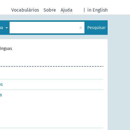
Vocabulários
Sobre
Ajuda
|
in English
×
gua
Pesquisar
ínguas
os
a
l