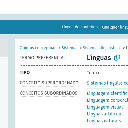
Língua do conteúdo
Qualquer lín
Objetos conceptuais
>
Sistemas
>
Sistemas linguísticos
>
L
Línguas
TERMO PREFERENCIAL
TIPO
Tópico
CONCEITO SUPERORDENADO
Sistemas linguístic
CONCEITOS SUBORDINADOS
Linguagem científic
Linguagem corpora
Linguagem visual
Línguas artificiais
Línguas naturais