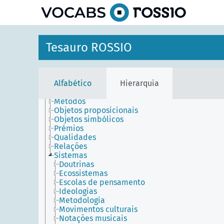
principal
Agentes
Tesauro ROSSIO
Entidades temporais
Lugares
Objetos conceptuais
Conceitos
Alfabético
Hierarquia
Disciplinas
Disposições
Métodos
Objetos proposicionais
Objetos simbólicos
Prémios
Qualidades
Relações
Sistemas
Doutrinas
Ecossistemas
Escolas de pensamento
Ideologias
Metodologia
Movimentos culturais
Notações musicais