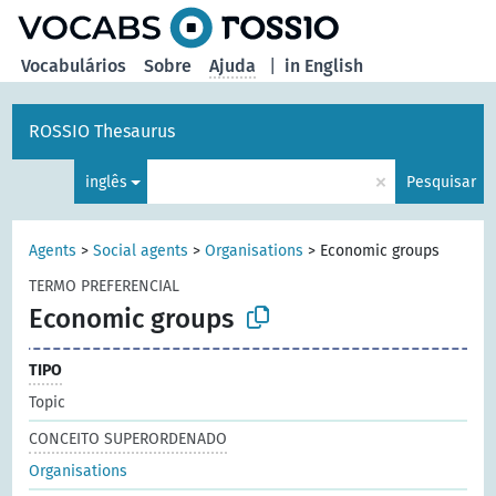
principal
Vocabulários
Sobre
Ajuda
|
in English
ROSSIO Thesaurus
×
inglês
Pesquisar
Agents
>
Social agents
>
Organisations
>
Economic groups
TERMO PREFERENCIAL
Economic groups
TIPO
Topic
CONCEITO SUPERORDENADO
Organisations