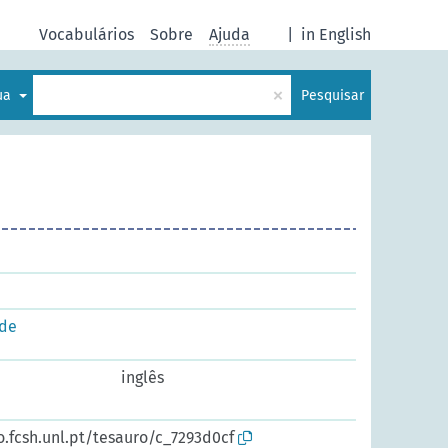
Vocabulários
Sobre
Ajuda
|
in English
×
gua
Pesquisar
ade
inglês
o.fcsh.unl.pt/tesauro/c_7293d0cf