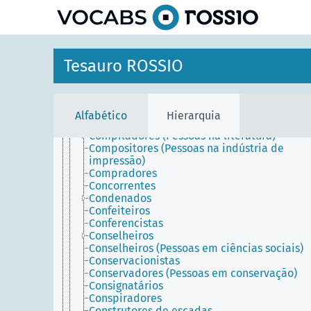
principal
Cocheiros
Colecionadores
Coletores
Colonos
Coloristas (Artistas de design gráfico)
Tesauro ROSSIO
Comendadores
Comerciantes
Comissários
Comissionistas
Alfabético
Hierarquia
Comitentes
Compiladores (Pessoas na literatura)
Compositores (Pessoas na indústria de
impressão)
Compradores
Concorrentes
Condenados
Confeiteiros
Conferencistas
Conselheiros
Conselheiros (Pessoas em ciências sociais)
Conservacionistas
Conservadores (Pessoas em conservação)
Consignatários
Conspiradores
Construtores de escadas