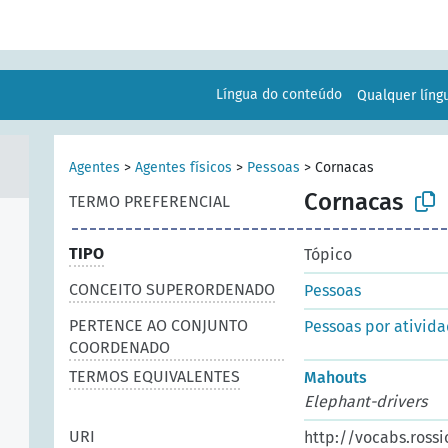
Língua do conteúdo
Qualquer lín
Agentes
>
Agentes físicos
>
Pessoas
>
Cornacas
Cornacas
TERMO PREFERENCIAL
TIPO
Tópico
CONCEITO SUPERORDENADO
Pessoas
PERTENCE AO CONJUNTO
Pessoas por ativid
COORDENADO
TERMOS EQUIVALENTES
Mahouts
Elephant-drivers
URI
http://vocabs.rossi