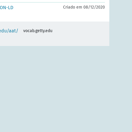
SON-LD
Criado em 08/12/2020
.edu/aat/
vocab.getty.edu