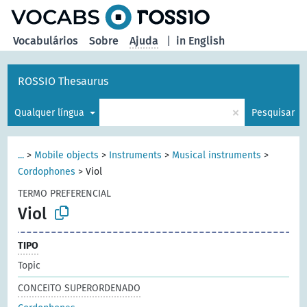
principal
Vocabulários
Sobre
Ajuda
|
in English
ROSSIO Thesaurus
×
Qualquer língua
Pesquisar
...
>
Mobile objects
>
Instruments
>
Musical instruments
>
Cordophones
>
Viol
TERMO PREFERENCIAL
Viol
TIPO
Topic
CONCEITO SUPERORDENADO