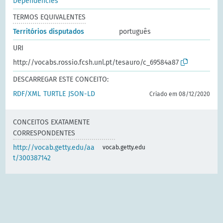
Dependencies
TERMOS EQUIVALENTES
Territórios disputados
português
URI
http://vocabs.rossio.fcsh.unl.pt/tesauro/c_69584a87
DESCARREGAR ESTE CONCEITO:
RDF/XML
TURTLE
JSON-LD
Criado em 08/12/2020
CONCEITOS EXATAMENTE
CORRESPONDENTES
http://vocab.getty.edu/aa
vocab.getty.edu
t/300387142