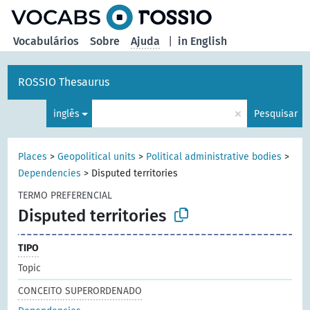
principal
Vocabulários
Sobre
Ajuda
|
in English
ROSSIO Thesaurus
×
inglês
Pesquisar
Places
>
Geopolitical units
>
Political administrative bodies
>
Dependencies
>
Disputed territories
TERMO PREFERENCIAL
Disputed territories
TIPO
Topic
CONCEITO SUPERORDENADO