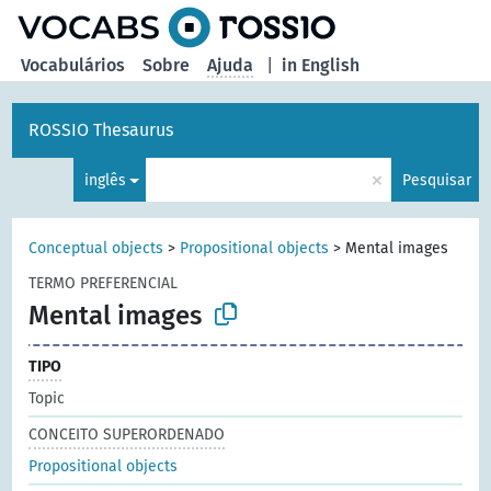
principal
Vocabulários
Sobre
Ajuda
|
in English
ROSSIO Thesaurus
×
inglês
Pesquisar
Conceptual objects
>
Propositional objects
>
Mental images
TERMO PREFERENCIAL
Mental images
TIPO
Topic
CONCEITO SUPERORDENADO
Propositional objects