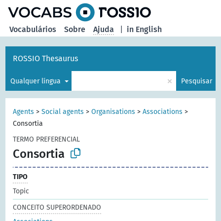
principal
Vocabulários
Sobre
Ajuda
|
in English
ROSSIO Thesaurus
×
Qualquer língua
Pesquisar
Agents
>
Social agents
>
Organisations
>
Associations
>
Consortia
TERMO PREFERENCIAL
Consortia
TIPO
Topic
CONCEITO SUPERORDENADO