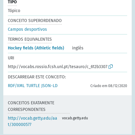
TIPO
Tópico
CONCEITO SUPERORDENADO
Campos desportivos
TERMOS EQUIVALENTES
Hockey fields (Athletic fields)
inglês
URI
http://vocabs.rossio.fcsh.unl.pt/tesauro/c_612b3307
DESCARREGAR ESTE CONCEITO:
RDF/XML
TURTLE
JSON-LD
Criado em 08/12/2020
CONCEITOS EXATAMENTE
CORRESPONDENTES
http://vocab.getty.edu/aa
vocab.getty.edu
t/300000577