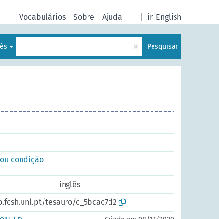
Vocabulários
Sobre
Ajuda
|
in English
×
uês
Pesquisar
 ou condição
inglês
o.fcsh.unl.pt/tesauro/c_5bcac7d2