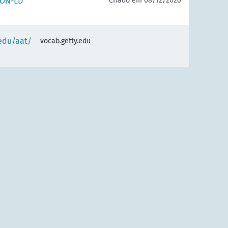
SON-LD
Criado em 08/12/2020
.edu/aat/
vocab.getty.edu