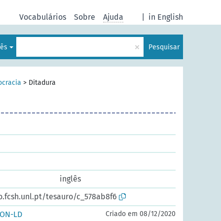
Vocabulários
Sobre
Ajuda
|
in English
×
uês
Pesquisar
ocracia
>
Ditadura
inglês
o.fcsh.unl.pt/tesauro/c_578ab8f6
SON-LD
Criado em 08/12/2020