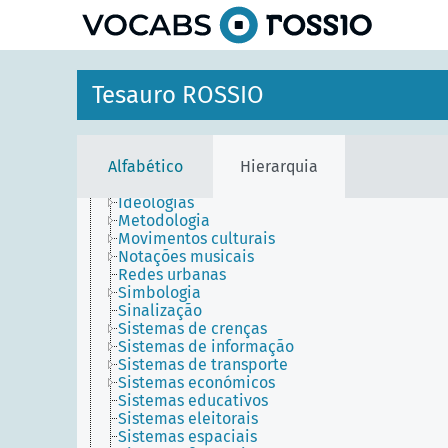
Disposições
principal
Métodos
Objetos proposicionais
Objetos simbólicos
Prémios
Tesauro ROSSIO
Qualidades
Relações
Sistemas
Doutrinas
Alfabético
Hierarquia
Ecossistemas
Escolas de pensamento
Ideologias
Metodologia
Movimentos culturais
Notações musicais
Redes urbanas
Simbologia
Sinalização
Sistemas de crenças
Sistemas de informação
Sistemas de transporte
Sistemas económicos
Sistemas educativos
Sistemas eleitorais
Sistemas espaciais