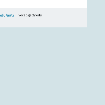
.edu/aat/
vocab.getty.edu