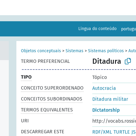
Língua do conteúdo
portug
Objetos conceptuais
>
Sistemas
>
Sistemas políticos
>
Aut
Ditadura
TERMO PREFERENCIAL
TIPO
Tópico
CONCEITO SUPERORDENADO
Autocracia
CONCEITOS SUBORDINADOS
Ditadura militar
TERMOS EQUIVALENTES
Dictatorship
URI
http://vocabs.rossi
DESCARREGAR ESTE
RDF/XML
TURTLE
J