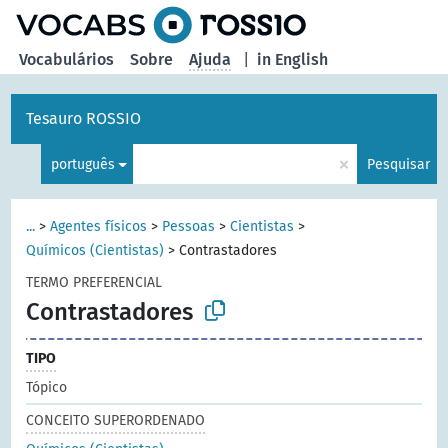
principal
Vocabulários
Sobre
Ajuda
|
in English
Tesauro ROSSIO
×
português
Pesquisar
...
>
Agentes físicos
>
Pessoas
>
Cientistas
>
Químicos (Cientistas)
>
Contrastadores
TERMO PREFERENCIAL
Contrastadores
TIPO
Tópico
CONCEITO SUPERORDENADO