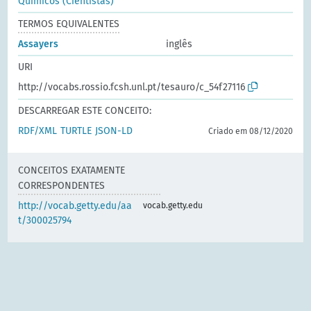
Químicos (Cientistas)
TERMOS EQUIVALENTES
Assayers
inglês
URI
http://vocabs.rossio.fcsh.unl.pt/tesauro/c_54f27116
DESCARREGAR ESTE CONCEITO:
RDF/XML
TURTLE
JSON-LD
Criado em 08/12/2020
CONCEITOS EXATAMENTE
CORRESPONDENTES
http://vocab.getty.edu/aa
vocab.getty.edu
t/300025794