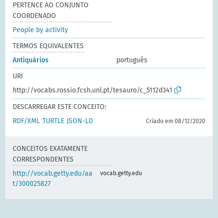
PERTENCE AO CONJUNTO
COORDENADO
People by activity
TERMOS EQUIVALENTES
Antiquários
português
URI
http://vocabs.rossio.fcsh.unl.pt/tesauro/c_5112d341
DESCARREGAR ESTE CONCEITO:
RDF/XML
TURTLE
JSON-LD
Criado em 08/12/2020
CONCEITOS EXATAMENTE
CORRESPONDENTES
http://vocab.getty.edu/aa
vocab.getty.edu
t/300025827